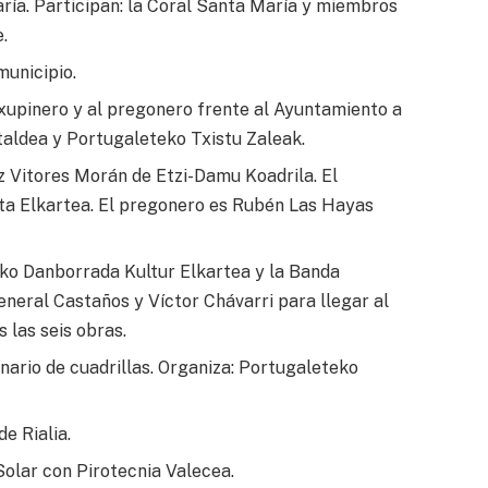
ría. Participan: la Coral Santa María y miembros
.
municipio.
txupinero y al pregonero frente al Ayuntamiento a
taldea y Portugaleteko Txistu Zaleak.
 Vitores Morán de Etzi-Damu Koadrila. El
lota Elkartea. El pregonero es Rubén Las Hayas
o Danborrada Kultur Elkartea y la Banda
General Castaños y Víctor Chávarri para llegar al
 las seis obras.
nario de cuadrillas. Organiza: Portugaleteko
e Rialia.
Solar con Pirotecnia Valecea.