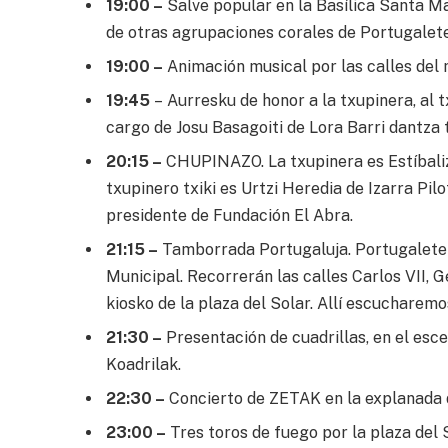
19:00 –
Salve popular en la Basílica Santa Ma
de otras agrupaciones corales de Portugalete
19:00 –
Animación musical por las calles del 
19:45
– Aurresku de honor a la txupinera, al 
cargo de Josu Basagoiti de Lora Barri dantza 
20:15 –
CHUPINAZO. La txupinera es Estíbaliz
txupinero txiki es Urtzi Heredia de Izarra Pi
presidente de Fundación El Abra.
21:15 –
Tamborrada Portugaluja. Portugaletek
Municipal. Recorrerán las calles Carlos VII, 
kiosko de la plaza del Solar. Allí escucharemos
21:30 –
Presentación de cuadrillas, en el esce
Koadrilak.
22:30 –
Concierto de ZETAK en la explanada d
23:00 –
Tres toros de fuego por la plaza del 