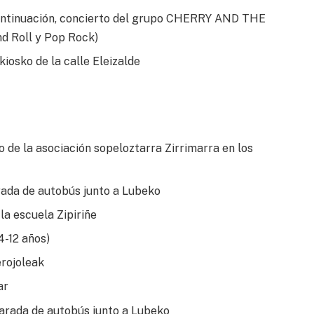
tinuación, concierto del grupo CHERRY AND THE
nd Roll y Pop Rock)
osko de la calle Eleizalde
e la asociación sopeloztarra Zirrimarra en los
rada de autobús junto a Lubeko
la escuela Zipiriñe
4-12 años)
rojoleak
ar
parada de autobús junto a Lubeko