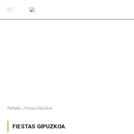
Portada
»
Fiestas Gipuzkoa
FIESTAS GIPUZKOA