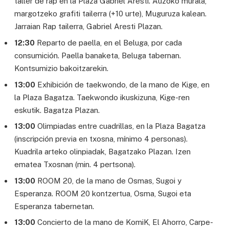
taller de rap en la Plaza Gabriel Aresti. Auzoko murala,
margotzeko grafiti tailerra (+10 urte), Muguruza kalean.
Jarraian Rap tailerra, Gabriel Aresti Plazan.
12:30
Reparto de paella, en el Beluga, por cada
consumición. Paella banaketa, Beluga tabernan.
Kontsumizio bakoitzarekin.
13:00
Exhibición de taekwondo, de la mano de Kige, en
la Plaza Bagatza. Taekwondo ikuskizuna, Kige-ren
eskutik. Bagatza Plazan.
13:00
Olimpiadas entre cuadrillas, en la Plaza Bagatza
(inscripción previa en txosna, mínimo 4 personas).
Kuadrila arteko olinpiadak, Bagatzako Plazan. Izen
ematea Txosnan (min. 4 pertsona).
13:00
ROOM 20, de la mano de Osmas, Sugoi y
Esperanza. ROOM 20 kontzertua, Osma, Sugoi eta
Esperanza tabernetan.
13:00
Concierto de la mano de KomiK, El Ahorro, Carpe-