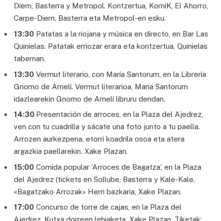
Diem, Basterra y Metropol. Kontzertua, KomiK, El Ahorro,
Carpe-Diem, Basterra eta Metropol-en esku.
13:30
Patatas a la riojana y música en directo, en Bar Las
Quinielas. Patatak erriozar erara eta kontzertua, Quinielas
tabernan.
13:30
Vermut literario, con María Santorum, en la Librería
Gnomo de Amelí. Vermut literarioa, Maria Santorum
idazlearekin Gnomo de Amelí libruru dendan.
14:30
Presentación de arroces, en la Plaza del Ajedrez,
ven con tu cuadrilla y sácate una foto junto a tu paella.
Arrozen aurkezpena, etorri koadrila osoa eta atera
argazkia paellarekin. Xake Plazan.
15:00
Comida popular ‘Arroces de Bagatza’, en la Plaza
del Ajedrez (tickets en Sollube, Basterra y Kale-Kale.
«Bagatzako Arrozak» Herri bazkaria, Xake Plazan.
17:00
Concurso de torre de cajas, en la Plaza del
Ajedrez. Kutxa dorreen lehiaketa, Xake Plazan. Tiketak: