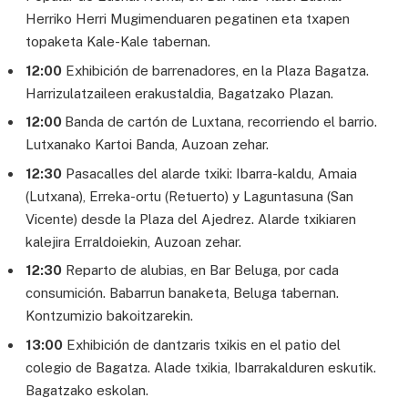
Herriko Herri Mugimenduaren pegatinen eta txapen
topaketa Kale-Kale tabernan.
12:00
Exhibición de barrenadores, en la Plaza Bagatza.
Harrizulatzaileen erakustaldia, Bagatzako Plazan.
12:00
Banda de cartón de Luxtana, recorriendo el barrio.
Lutxanako Kartoi Banda, Auzoan zehar.
12:30
Pasacalles del alarde txiki: Ibarra-kaldu, Amaia
(Lutxana), Erreka-ortu (Retuerto) y Laguntasuna (San
Vicente) desde la Plaza del Ajedrez. Alarde txikiaren
kalejira Erraldoiekin, Auzoan zehar.
12:30
Reparto de alubias, en Bar Beluga, por cada
consumición. Babarrun banaketa, Beluga tabernan.
Kontzumizio bakoitzarekin.
13:00
Exhibición de dantzaris txikis en el patio del
colegio de Bagatza. Alade txikia, Ibarrakalduren eskutik.
Bagatzako eskolan.