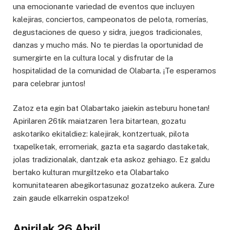
una emocionante variedad de eventos que incluyen
kalejiras, conciertos, campeonatos de pelota, romerías,
degustaciones de queso y sidra, juegos tradicionales,
danzas y mucho más. No te pierdas la oportunidad de
sumergirte en la cultura local y disfrutar de la
hospitalidad de la comunidad de Olabarta. ¡Te esperamos
para celebrar juntos!
Zatoz eta egin bat Olabartako jaiekin asteburu honetan!
Apirilaren 26tik maiatzaren 1era bitartean, gozatu
askotariko ekitaldiez: kalejirak, kontzertuak, pilota
txapelketak, erromeriak, gazta eta sagardo dastaketak,
jolas tradizionalak, dantzak eta askoz gehiago. Ez galdu
bertako kulturan murgiltzeko eta Olabartako
komunitatearen abegikortasunaz gozatzeko aukera. Zure
zain gaude elkarrekin ospatzeko!
Apirilak 26
Abril