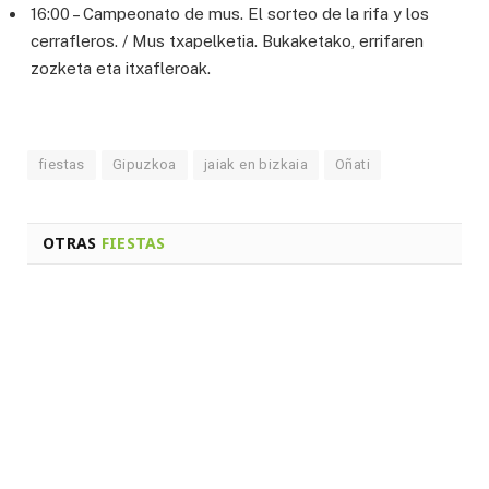
16:00 – Campeonato de mus. El sorteo de la rifa y los
cerrafleros. / Mus txapelketia. Bukaketako, errifaren
zozketa eta itxafleroak.
fiestas
Gipuzkoa
jaiak en bizkaia
Oñati
OTRAS
FIESTAS