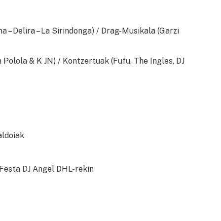
a – Delira – La Sirindonga) / Drag-Musikala (Garzi
n Polola & K JN) / Kontzertuak (Fufu, The Ingles, DJ
aldoiak
-Festa DJ Angel DHL-rekin