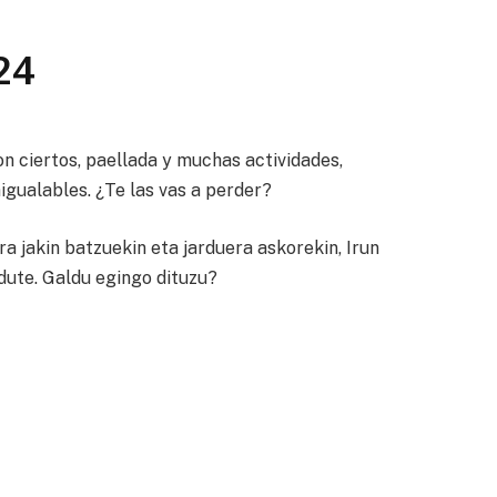
24
Con ciertos, paellada y muchas actividades,
nigualables. ¿Te las vas a perder?
a jakin batzuekin eta jarduera askorekin, Irun
dute. Galdu egingo dituzu?