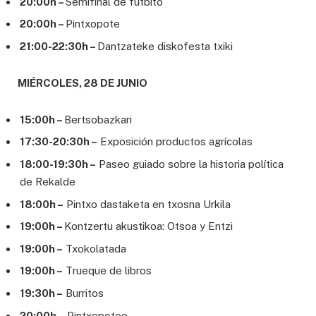
20:00h –
Semifinal de futbito
20:00h –
Pintxopote
21:00-22:30h –
Dantzateke diskofesta txiki
MIÉRCOLES, 28 DE JUNIO
15:00h –
Bertsobazkari
17:30-20:30h –
Exposición productos agrícolas
18:00-19:30h –
Paseo guiado sobre la historia política
de Rekalde
18:00h –
Pintxo dastaketa en txosna Urkila
19:00h –
Kontzertu akustikoa: Otsoa y Entzi
19:00h –
Txokolatada
19:00h –
Trueque de libros
19:30h –
Burritos
20:00h –
Pintxopoteo