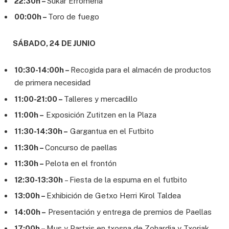
22:30h –
Sukar Erromeria
00:00h –
Toro de fuego
SÁBADO, 24 DE JUNIO
10:30-14:00h –
Recogida para el almacén de productos
de primera necesidad
11:00-21:00 –
Talleres y mercadillo
11:00h –
Exposición Zutitzen en la Plaza
11:30-14:30h –
Gargantua en el Futbito
11:30h –
Concurso de paellas
11:30h –
Pelota en el frontón
12:30-13:30h
– Fiesta de la espuma en el futbito
13:00h –
Exhibición de Getxo Herri Kirol Taldea
14:00h –
Presentación y entrega de premios de Paellas
17:00h –
Mus y Partxis en txosna de Zohardia y Txoriak