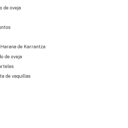
o de oveja
untos
 Harana de Karrantza
do de oveja
arteles
ta de vaquillas