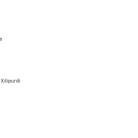
a
Xilipurdi