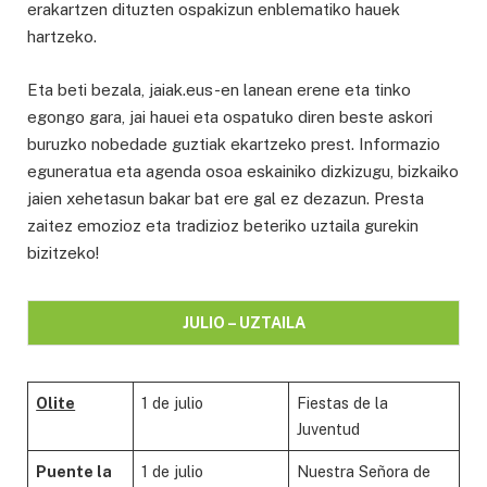
erakartzen dituzten ospakizun enblematiko hauek
hartzeko.
Eta beti bezala, jaiak.eus-en lanean erene eta tinko
egongo gara, jai hauei eta ospatuko diren beste askori
buruzko nobedade guztiak ekartzeko prest. Informazio
eguneratua eta agenda osoa eskainiko dizkizugu, bizkaiko
jaien xehetasun bakar bat ere gal ez dezazun. Presta
zaitez emozioz eta tradizioz beteriko uztaila gurekin
bizitzeko!
JULIO – UZTAILA
Olite
1 de julio
Fiestas de la
Juventud
Puente la
1 de julio
Nuestra Señora de