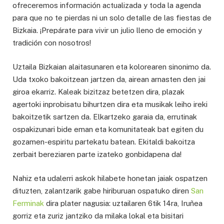
ofreceremos información actualizada y toda la agenda
para que no te pierdas ni un solo detalle de las fiestas de
Bizkaia. ¡Prepárate para vivir un julio lleno de emoción y
tradición con nosotros!
Uztaila Bizkaian alaitasunaren eta kolorearen sinonimo da.
Uda txoko bakoitzean jartzen da, airean arnasten den jai
giroa ekarriz. Kaleak bizitzaz betetzen dira, plazak
agertoki inprobisatu bihurtzen dira eta musikak leiho ireki
bakoitzetik sartzen da. Elkartzeko garaia da, errutinak
ospakizunari bide eman eta komunitateak bat egiten du
gozamen-espiritu partekatu batean. Ekitaldi bakoitza
zerbait bereziaren parte izateko gonbidapena da!
Nahiz eta udalerri askok hilabete honetan jaiak ospatzen
dituzten, zalantzarik gabe hiriburuan ospatuko diren
San
Ferminak
dira plater nagusia: uztailaren 6tik 14ra, Iruñea
gorriz eta zuriz jantziko da milaka lokal eta bisitari