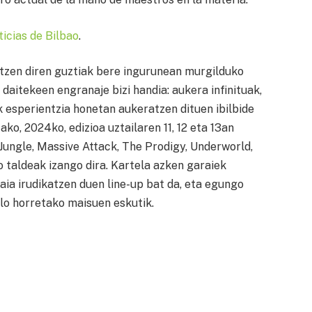
ticias de Bilbao
.
atzen diren guztiak bere ingurunean murgilduko
 daitekeen engranaje bizi handia: aukera infinituak,
k esperientzia honetan aukeratzen dituen ibilbide
ko, 2024ko, edizioa uztailaren 11, 12 eta 13an
 Jungle, Massive Attack, The Prodigy, Underworld,
 taldeak izango dira. Kartela azken garaiek
aia irudikatzen duen line-up bat da, eta egungo
rlo horretako maisuen eskutik.