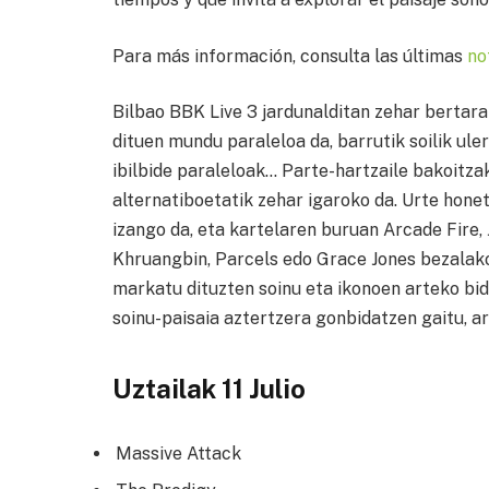
Para más información, consulta las últimas
no
Bilbao BBK Live 3 jardunalditan zehar bertar
dituen mundu paraleloa da, barrutik soilik uler
ibilbide paraleloak… Parte-hartzaile bakoitza
alternatiboetatik zehar igaroko da. Urte honeta
izango da, eta kartelaren buruan Arcade Fire,
Khruangbin, Parcels edo Grace Jones bezalako
markatu dituzten soinu eta ikonoen arteko bid
soinu-paisaia aztertzera gonbidatzen gaitu, a
Uztailak 11 Julio
Massive Attack