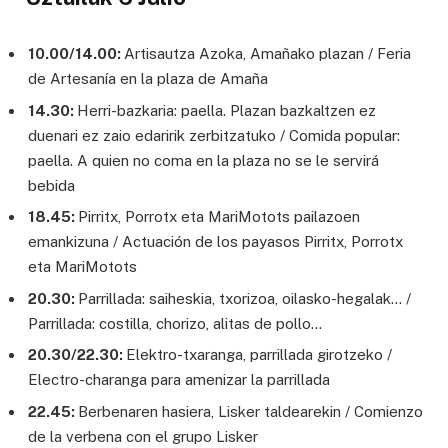
10.00/14.00:
Artisautza Azoka, Amañako plazan / Feria
de Artesanía en la plaza de Amaña
14.30:
Herri-bazkaria: paella. Plazan bazkaltzen ez
duenari ez zaio edaririk zerbitzatuko / Comida popular:
paella. A quien no coma en la plaza no se le servirá
bebida
18.45:
Pirritx, Porrotx eta MariMotots pailazoen
emankizuna / Actuación de los payasos Pirritx, Porrotx
eta MariMotots
20.30:
Parrillada: saiheskia, txorizoa, oilasko-hegalak… /
Parrillada: costilla, chorizo, alitas de pollo…
20.30/22.30:
Elektro-txaranga, parrillada girotzeko /
Electro-charanga para amenizar la parrillada
22.45:
Berbenaren hasiera, Lisker taldearekin / Comienzo
de la verbena con el grupo Lisker