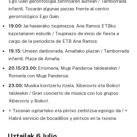
Ego Gain gerontologia zentroaren aurrean / Tamborrada
infantil. Tocarán algunas piezas frente al centro
gerontológico Ego Gain.
19.00:
Jai hasierako txupinazoa, Ana Ramos ETBko
kazetariaren eskutik / Txupinazo de inicio de fiesta a
cargo de la periodista de ETB Ana Ramos.
19.15:
Umeen danborrada. Amañako plazan / Tamborrada
infantil. Plaza de Amaña.
20.15/23.00:
Erromeria, Mugi Panderoa taldearekin /
Romería con Mugi Panderoa.
23.00:
Musika kontzertu itzela, Xiberoots eta Boikot
taldeekin / Gran concierto de música con los grupos
Xiberoots y Boikot.
+ Txosnan ogitarteko eta pintxo zerbitzua egongo da / +
Habrá servicio de bocadillos y pintxos en la txosna.
Uztailak 6 Julio