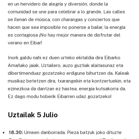
en un hervidero de alegría y diversión, donde la
comunidad se une para celebrar a lo grande. Las calles
se llenan de música, con charangas y conciertos que
hacen que sea imposible no ponerse a bailar, la energía
es contagiosa ¡No hay mejor manera de disfrutar del
verano en Eibar!
Inork galdu nahi ez duen urteko ekitaldia dira Eibarko
Amañako jaiak. Uztailero, auzo guztiak alaitasunaz eta
dibertimenduaz gozatzeko erdigune bihurtzen da. Kaleak
musikaz betetzen dira, txarangekin eta kontzertuekin, eta
ezinezkoa da dantzan ez hastea, energia kutsakorra da.
Ez dago modu hoberik Eibarren udaz gozatzeko!
Uztailak 5 Julio
18.30:
Umeen danborrada. Pieza batzuk joko dituzte