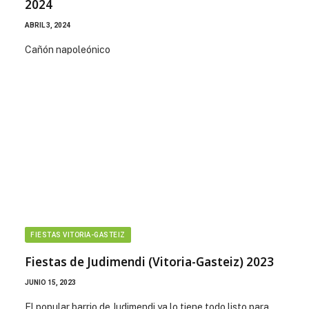
2024
ABRIL 3, 2024
Cañón napoleónico
FIESTAS VITORIA-GASTEIZ
Fiestas de Judimendi (Vitoria-Gasteiz) 2023
JUNIO 15, 2023
El popular barrio de Judimendi ya lo tiene todo listo para