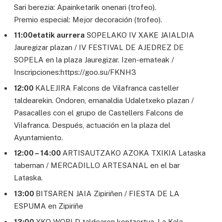
Sari berezia: Apainketarik onenari (trofeo).
Premio especial: Mejor decoración (trofeo).
11:00etatik aurrera
SOPELAKO IV XAKE JAIALDIA
Jauregizar plazan / IV FESTIVAL DE AJEDREZ DE
SOPELA en la plaza Jauregizar. Izen-emateak /
Inscripciones:https://goo.su/FKNH3
12:00
KALEJIRA Falcons de Vilafranca casteller
taldearekin. Ondoren, emanaldia Udaletxeko plazan /
Pasacalles con el grupo de Castellers Falcons de
ViIafranca. Después, actuación en la plaza del
Ayuntamiento.
12:00 – 14:00
ARTISAUTZAKO AZOKA TXIKIA Lataska
tabernan / MERCADILLO ARTESANAL en el bar
Lataska.
13:00
BITSAREN JAIA Zipiriñen / FIESTA DE LA
ESPUMA en Zipiriñe
13:00
YKO WORLD taldearen kontzertua, La Kala