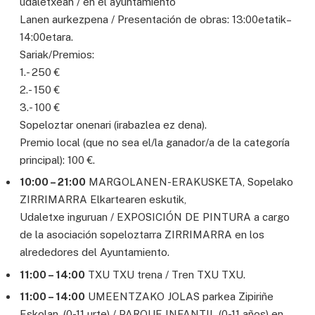
udaletxean / en el ayuntamiento
Lanen aurkezpena / Presentación de obras: 13:00etatik–
14:00etara.
Sariak/Premios:
1.- 250 €
2.- 150 €
3.- 100 €
Sopeloztar onenari (irabazlea ez dena).
Premio local (que no sea el/la ganador/a de la categoría
principal): 100 €.
10:00 – 21:00
MARGOLANEN-ERAKUSKETA, Sopelako
ZIRRIMARRA Elkartearen eskutik,
Udaletxe inguruan / EXPOSICIÓN DE PINTURA a cargo
de la asociación sopeloztarra ZIRRIMARRA en los
alrededores del Ayuntamiento.
11:00 – 14:00
TXU TXU trena / Tren TXU TXU.
11:00 – 14:00
UMEENTZAKO JOLAS parkea Zipiriñe
Eskolan. (0-11 urte) / PARQUE INFANTIL (0-11 años) en