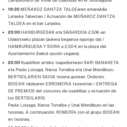
Campeonato de trivial de cuadrillas en el txosnagune.
19:30
MEÑAKOZ DANTZA TALDEaren emanaldia
Lataska Tabernan / Actuación de MEÑAKOZ DANTZA
TALDEA en el bar Lataska.
20:00
HANBURGESAK eta SAGARDOA 2,50€-an
Udaletxeko plazan (aukera beganoa egongo da) /
HAMBURGUESA Y SIDRA a 2,50 € en la plaza del
Ayuntamiento (habrá opción vegana).
20:00
Kuadrillen arteko txapelketaren SARI BANAKETA
eta Paule Loizaga, Naroa Torralba eta Unai Mendiburu
BERTSOLARIEN SAIOA txosna gunean. Ondoren,
BIDEAN taldearen ERROMERIA txosnetan / ENTREGA
DE PREMIOS del concurso de cuadrillas y actuación de
los BERTSOLARIS:
Paule Loizaga, Naroa Torralba y Unai Mendiburu en las
txosnas. A continuación, ROMERÍA con el grupo BIDEAN
en txosnas.