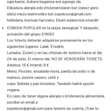
ogia barne. Aukera beganoa ere egongo da.
Elikadura-alergia edo intolerantziaren bat izanez gero,
idatzi mezu elektroniko bat sopekoor@gmail.com
helbidera, kontuan hartzeko. Ekarri edalontzia etxetik!
COMIDA POPULAR en la plaza Jauregizar. Y después,
actuación del grupo EINGO.
Los tickets deberán adquirirse previamente en los
siguientes lugares: Laiak, Etxekhi,
Lataska, Zutarri y en las oficinas de turismo hasta el día
24 de junio. El mismo día, NO SE VENDERÁN TICKETS.
Adultos: 15 € infantil: 8 €
Menú: Picoteo, ensalada mixta, paella de pollo o de
marisco, postre casero, café y
copa. Bebida y pan incluidos. También habrá opción
vegana.
En caso de tener alguna alergia o intolerancia alimentaria,
escribe un email a
sopekoor@gmail.com para tenerlo en cuenta. ¡Trae tu