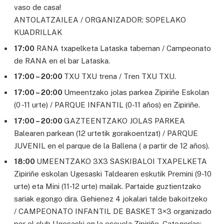
vaso de casa!
ANTOLATZAILEA / ORGANIZADOR: SOPELAKO
KUADRILLAK
17:00
RANA txapelketa Lataska tabernan / Campeonato
de RANA en el bar Lataska.
17:00 – 20:00
TXU TXU trena / Tren TXU TXU.
17:00 – 20:00
Umeentzako jolas parkea Zipiriñe Eskolan
(0 -11 urte) / PARQUE INFANTIL (0-11 años) en Zipiriñe.
17:00 – 20:00
GAZTEENTZAKO JOLAS PARKEA
Balearen parkean (12 urtetik gorakoentzat) / PARQUE
JUVENIL en el parque de la Ballena ( a partir de 12 años).
18:00
UMEENTZAKO 3X3 SASKIBALOI TXAPELKETA
Zipiriñe eskolan Ugesaski Taldearen eskutik Premini (9-10
urte) eta Mini (11-12 urte) mailak. Partaide guztientzako
sariak egongo dira. Gehienez 4 jokalari talde bakoitzeko
/ CAMPEONATO INFANTIL DE BASKET 3×3 organizado
por el club Ugesaski en la escuela Zipiriñe. Categorías: