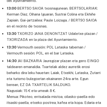
del Ayuntamiento.
13:00
BERTSO SAIOA txosnagunean. BERTSOLARIAK:
Kerman Diaz, Oihana Iguaran, Sustrai Colina eta Ekhiñe
Zapiain. Gai-jartzailea: Paule Loizaga. / BERTSO SAIOA
en el recinto de txosnas.
13:30
TXORIZO JANA DENONTZAT Udaletxe plazan /
TXORIZADA en la plaza del Ayuntamiento.
13:30
Vermouth sesión: POL Lataska tabernan /
Vermouth sesión: POL, en el bar Lataska.
14:30
JAI BAZKARIA Jauregizar plazan eta gero EINGO
taldearen emanaldia. Txartelak aldez aurretik erosi
beharko dira leku hauetan: Laiak, Etxekhi, Lataska, Zutarri
eta turismo bulegoetan ekainaren 24ra arte. Egun
berean, EZ DA TXARTELIK SALDUKO.
Nagusiak: 15 € eta umeak 8 €.
Menua: Pikoteo, entsalada mistoa, oilasko-paella edo
itsaski-paella, etxeko postrea, kafea eta kopa. Edaria eta