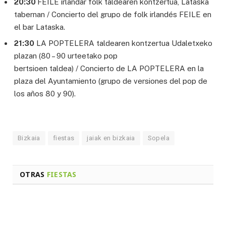
20:30
FEILE irlandar folk taldearen kontzertua, Lataska
tabernan / Concierto del grupo de folk irlandés FEILE en
el bar Lataska.
21:30
LA POPTELERA taldearen kontzertua Udaletxeko
plazan (80 – 90 urteetako pop
bertsioen taldea) / Concierto de LA POPTELERA en la
plaza del Ayuntamiento (grupo de versiones del pop de
los años 80 y 90).
Bizkaia
fiestas
jaiak en bizkaia
Sopela
OTRAS
FIESTAS