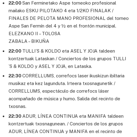
22:00
San Ferminetako Aspe torneoko profesional
mailako ESKU PILOTAKO 4 eta 1/2KO FINALAK /
FINALES DE PELOTA MANO PROFESIONAL del torneo
Aspe San Fermín del 4 y ½ en el frontón municipal.
ELEZKANO II – TOLOSA
ZABALA – BIKUÑA
22:00
TULLI´S & KOLDO eta ASEL Y JOJA taldeen
kontzertuak Lataskan / Conciertos de los grupos TULLI
´S & KOLDO y ASEL Y JOJA, en Lataska.
22:30
CORRELLUMS, correfocs laser ikuskizun ibiltaria
musikaz eta kez lagunduta. Irteera txosnagunetik /
CORRELLUMS, espectáculo de correfocs láser
acompañado de música y humo. Salida del recinto de
txosnas.
22:30
ADUR, LÍNEA CONTINUA eta MANIFA taldeen
kontzertuak txosnagunean. / Conciertos de los grupos
ADUR, LÍNEA CONTINUA y MANIFA en el recinto de