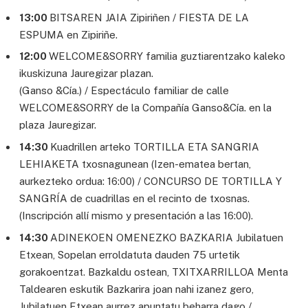
13:00
BITSAREN JAIA Zipiriñen / FIESTA DE LA
ESPUMA en Zipiriñe.
12:00
WELCOME&SORRY familia guztiarentzako kaleko
ikuskizuna Jauregizar plazan.
(Ganso &Cía.) / Espectáculo familiar de calle
WELCOME&SORRY de la Compañía Ganso&Cía. en la
plaza Jauregizar.
14:30
Kuadrillen arteko TORTILLA ETA SANGRIA
LEHIAKETA txosnagunean (Izen-ematea bertan,
aurkezteko ordua: 16:00) / CONCURSO DE TORTILLA Y
SANGRÍA de cuadrillas en el recinto de txosnas.
(Inscripción allí mismo y presentación a las 16:00).
14:30
ADINEKOEN OMENEZKO BAZKARIA Jubilatuen
Etxean, Sopelan erroldatuta dauden 75 urtetik
gorakoentzat. Bazkaldu ostean, TXITXARRILLOA Menta
Taldearen eskutik Bazkarira joan nahi izanez gero,
Jubilatuen Etxean aurrez apuntatu beharra dago /