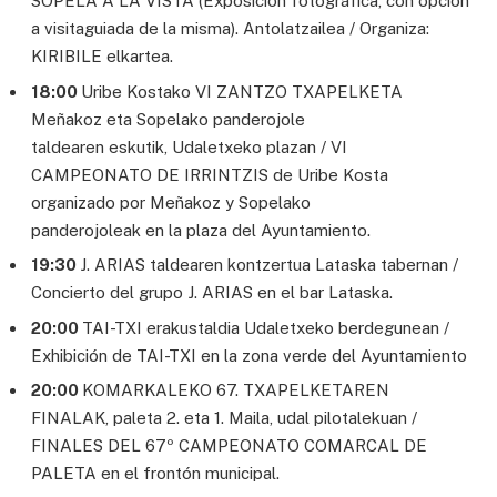
SOPELA A LA VISTA (Exposición fotográfica, con opción
a visitaguiada de la misma). Antolatzailea / Organiza:
KIRIBILE elkartea.
18:00
Uribe Kostako VI ZANTZO TXAPELKETA
Meñakoz eta Sopelako panderojole
taldearen eskutik, Udaletxeko plazan / VI
CAMPEONATO DE IRRINTZIS de Uribe Kosta
organizado por Meñakoz y Sopelako
panderojoleak en la plaza del Ayuntamiento.
19:30
J. ARIAS taldearen kontzertua Lataska tabernan /
Concierto del grupo J. ARIAS en el bar Lataska.
20:00
TAI-TXI erakustaldia Udaletxeko berdegunean /
Exhibición de TAI-TXI en la zona verde del Ayuntamiento
20:00
KOMARKALEKO 67. TXAPELKETAREN
FINALAK, paleta 2. eta 1. Maila, udal pilotalekuan /
FINALES DEL 67º CAMPEONATO COMARCAL DE
PALETA en el frontón municipal.