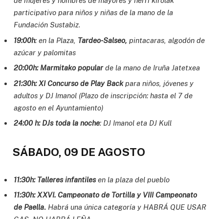
de mujeres y
hombres de mayores y herri kirolak
participativo para niños y niñas de la mano de la
Fundación Sustabiz
.
19:00h
: en la Plaza,
Tardeo-Salseo,
pintacaras, algodón de
azúcar y
palomitas
20:00h: Marmitako popular
de la mano de Iruña Jatetxea
21:30h: XI Concurso de Play Back
para niños, jóvenes y
adultos y DJ Imanol
(Plazo de inscripción: hasta el 7 de
agosto en el Ayuntamiento)
24:00 h: DJs toda la noche
: DJ Imanol eta DJ Kull
SÁBADO, 09 DE AGOSTO
11:30h: Talleres infantiles
en la plaza del pueblo
11:30h: XXVI. Campeonato de Tortilla y VIII Campeonato
de Paella
.
Habrá una única categoría y HABRÁ QUE USAR