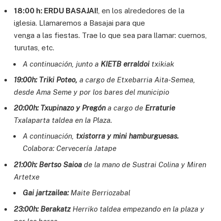
18:00 h: ERDU BASAJAI!
, en los alrededores de la
iglesia. Llamaremos a Basajai para que
venga a las fiestas. Trae lo que sea para llamar: cuernos,
turutas, etc.
A continuación, junto a
KIETB erraldoi
txikiak
19:00h: Triki Poteo,
a cargo de Etxebarria Aita-Semea,
desde Ama Seme y por los bares del
municipio
20:00h: Txupinazo y Pregón
a cargo de
Erraturie
Txalaparta taldea en la Plaza.
A continuación,
txistorra y mini hamburguesas.
Colabora: Cervecería Jatape
21:00h: Bertso Saioa
de la mano de Sustrai Colina y Miren
Artetxe
Gai jartzailea:
Maite Berriozabal
23:00h: Berakatz
Herriko taldea empezando en la plaza y