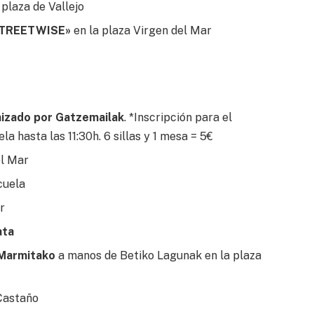
 plaza de Vallejo
STREETWISE»
en la plaza Virgen del Mar
nizado por Gatzemailak
. *Inscripción para el
a hasta las 11:30h. 6 sillas y 1 mesa = 5€
el Mar
cuela
r
ata
 Marmitako
a manos de Betiko Lagunak en la plaza
 Castaño