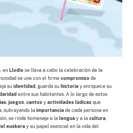
e
, en
Llodio
se lleva a cabo la celebración de la
omunidad se une con el firme
compromiso
de
eja su
identidad
, guarda su
historia
y enriquece su
idaridad
entre sus habitantes. A lo largo de estos
ias
,
juegos
,
cantos
y
actividades lúdicas
que
a, subrayando la
importancia
de cada persona en
ón, se rinde homenaje a la
lengua
y a la
cultura
,
del euskera
y su papel esencial en la vida del