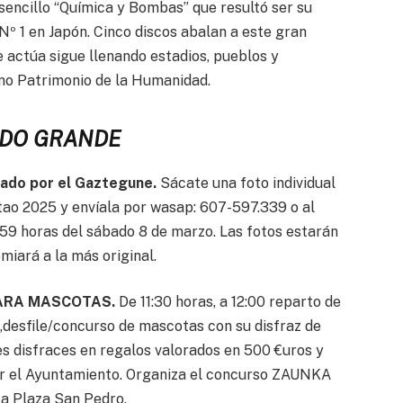
l sencillo “Química y Bombas” que resultó ser su
Nº 1 en Japón. Cinco discos abalan a este gran
e actúa sigue llenando estadios, pueblos y
mo Patrimonio de la Humanidad.
DO GRANDE
ado por el Gaztegune.
Sácate una foto individual
tao 2025 y envíala por wasap: 607-597.339 o al
59 horas del sábado 8 de marzo. Las fotos estarán
miará a la más original.
 PARA MASCOTAS.
De 11:30 horas, a 12:00 reparto de
,desfile/concurso de mascotas con su disfraz de
es disfraces en regalos valorados en 500 €uros y
or el Ayuntamiento. Organiza el concurso ZAUNKA
a Plaza San Pedro.