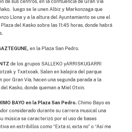
n de sus centros, en la confluencia de Gran Vía
ñako, luego se le unen Albiz y Markonzaga que
nzo Llona y a la altura del Ayuntamiento se une el
 Plaza del Kasko sobre las 11:45 horas, donde habrá
s.
 GAZTEGUNE,
en la Plaza San Pedro.
ANTZ
de los grupos SALLEKO yARRISKUGARRI
otzak y Txatxoak. Salen en kalejira del parque
en por Gran Vía, hacen una segunda parada a la
a del Kasko, donde queman a Miel Otxin.
CHIMO BAYO
en la Plaza San Pedro.
Chimo Bayo es
ador considerado durante su carrera musical una
su música se caracterizó por el uso de bases
iva en estribillos como “Exta sí, exta no” o “Así me