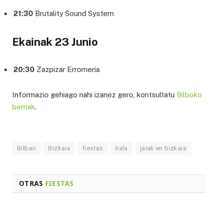
21:30
Brutality Sound System
Ekainak 23 Junio
20:30
Zazpizar Erromeria
Informazio gehiago nahi izanez gero, kontsultatu
Bilboko
berriak
.
Bilbao
Bizkaia
fiestas
Irala
jaiak en bizkaia
OTRAS
FIESTAS