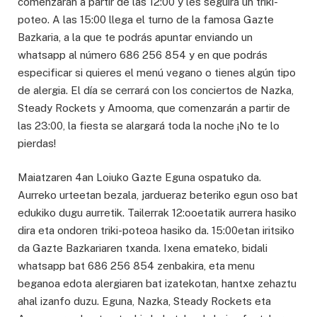
comenzarán a partir de las 12:00 y les seguirá un triki-
poteo. A las 15:00 llega el turno de la famosa Gazte
Bazkaria, a la que te podrás apuntar enviando un
whatsapp al número 686 256 854 y en que podrás
especificar si quieres el menú vegano o tienes algún tipo
de alergia. El día se cerrará con los conciertos de Nazka,
Steady Rockets y Amooma, que comenzarán a partir de
las 23:00, la fiesta se alargará toda la noche ¡No te lo
pierdas!
Maiatzaren 4an Loiuko Gazte Eguna ospatuko da.
Aurreko urteetan bezala, jardueraz beteriko egun oso bat
edukiko dugu aurretik. Tailerrak 12:ooetatik aurrera hasiko
dira eta ondoren triki-poteoa hasiko da. 15:00etan iritsiko
da Gazte Bazkariaren txanda. Ixena emateko, bidali
whatsapp bat 686 256 854 zenbakira, eta menu
beganoa edota alergiaren bat izatekotan, hantxe zehaztu
ahal izanfo duzu. Eguna, Nazka, Steady Rockets eta