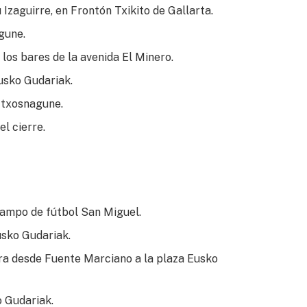
zaguirre, en Frontón Txikito de Gallarta.
gune.
los bares de la avenida El Minero.
usko Gudariak.
 txosnagune.
l cierre.
 campo de fútbol San Miguel.
usko Gudariak.
ora desde Fuente Marciano a la plaza Eusko
o Gudariak.