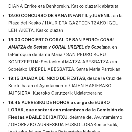
DIANA Enrike eta Benitorekin, Kasko plazatik abiatuta
12:00 CONCURSO DE RANA INFANTIL y JUVENIL,
en la
Plaza del Kasko / HAUR ETA GAZTEENTZAKO IGEL
LEHIAKETA, Kasko plazan
19:00 CONCIERTO CORAL DE SAN PEDRO:
CORAL
AMATZA de Sestao y CORAL UREPEL de Sopelana,
en
laParroquia de Santa María / SAN PEDRO KORU
KONTZERTUA: Sestaoko AMATZA ABESBATZA eta
Sopelako UREPEL ABESBATZA, Santa Maria Parrokian
19:15 BAJADA DE INICIO DE FIESTAS,
desde la Cruz de
Kueto hasta el Ayuntamiento / JAIEN HASIERAKO
JAITSIERA, Kuetoko Gurutzetik Udaletxeraino
19:45 AURRESKU DE HONOR a cargo de EUSKO
LORAK, que contará con miembros de la Comisión de
Fiestas y BAILE DE IBAITXU,
delante del Ayuntamiento
/ OHOREZKO AURRESKUA EUSKO LORAKen eskutik,
Ibaitxuko Jai eta Dantza Batzordeko kideekin,