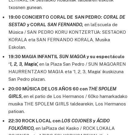
txosnen gunean.
19:00 CONCIERTO CORAL DE SAN PEDRO:
CORAL DE
SESTAO
y CORAL
SAN FERNANDO,
en laEscuela de
Música / SAN PEDRO KORU KONTZERTUA: SESTAOKO
KORALA eta SAN FERNANDO KORALA, Musika
Eskolan.
19:30 MAGIA INFANTIL
SUN MAGOA
y su espectáculo
‘
1, 2, 3, Magia’,
en la Plaza San Pedro / SUN MAGOAREN
HAURRENTZAKO MAGIA eta ‘1, 2, 3, Magia’ ikuskizuna
San Pedro plazan.
20:00 MÚSICA DE LOS AÑOS 60 con
THE
SPOLEM
GIRLS
,
en el patio de Los Hermanos / 60ko hamarkadako
musika THE SPOLEM GIRLS taldearekin, Los Hermanos
patioan.
22:30 ROCK LOCAL con
LOS COJONES
y
ÁCIDO
FOLKÓRICO,
en laPlaza del Kasko / ROCK LOKALA