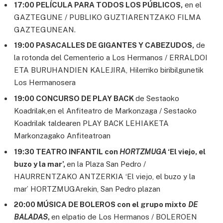
17:00 PELÍCULA PARA TODOS LOS PÚBLICOS,
en el
GAZTEGUNE / PUBLIKO GUZTIARENTZAKO FILMA
GAZTEGUNEAN.
19:00 PASACALLES DE GIGANTES Y CABEZUDOS,
de
la rotonda del Cementerio a Los Hermanos / ERRALDOI
ETA BURUHANDIEN KALEJIRA, Hilerriko biribilgunetik
Los Hermanosera
19:00 CONCURSO DE PLAY BACK
de Sestaoko
Koadrilak,en el Anfiteatro de Markonzaga / Sestaoko
Koadrilak taldearen PLAY BACK LEHIAKETA
Markonzagako Anfiteatroan
19:30 TEATRO INFANTIL con
HORTZMUGA
‘El viejo, el
buzo y la mar’,
en la Plaza San Pedro /
HAURRENTZAKO ANTZERKIA ‘El viejo, el buzo y la
mar’ HORTZMUGArekin, San Pedro plazan
20:00 MÚSICA DE BOLEROS con el grupo mixto
DE
BALADAS
,
en elpatio de Los Hermanos / BOLEROEN