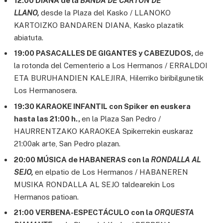
12:00 DIANA de la
BANDA DE CARTÓN DE
LLANO,
desde la Plaza del Kasko / LLANOKO
KARTOIZKO BANDAREN DIANA, Kasko plazatik
abiatuta.
19:00 PASACALLES DE GIGANTES y CABEZUDOS,
de
la rotonda del Cementerio a Los Hermanos / ERRALDOI
ETA BURUHANDIEN KALEJIRA, Hilerriko biribilgunetik
Los Hermanosera.
19:30 KARAOKE INFANTIL con Spiker en euskera
hasta las 21:00 h.,
en la Plaza San Pedro /
HAURRENTZAKO KARAOKEA Spikerrekin euskaraz
21:00ak arte, San Pedro plazan.
20:00 MÚSICA de HABANERAS con la
RONDALLA AL
SEJO,
en elpatio de Los Hermanos / HABANEREN
MUSIKA RONDALLA AL SEJO taldearekin Los
Hermanos patioan.
21:00 VERBENA-ESPECTÁCULO con la
ORQUESTA