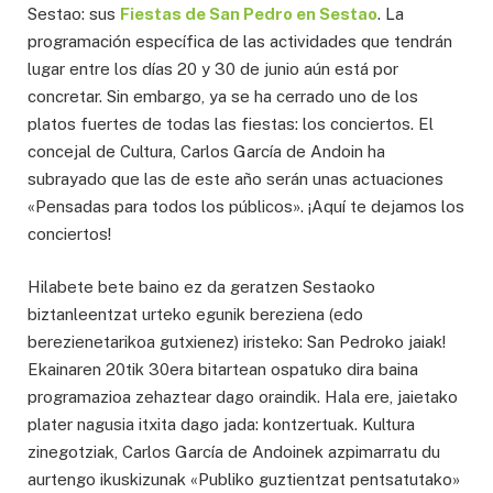
Sestao: sus
Fiestas de San Pedro en Sestao
. La
programación específica de las actividades que tendrán
lugar entre los días 20 y 30 de junio aún está por
concretar. Sin embargo, ya se ha cerrado uno de los
platos fuertes de todas las fiestas: los conciertos. El
concejal de Cultura, Carlos García de Andoin ha
subrayado que las de este año serán unas actuaciones
«Pensadas para todos los públicos». ¡Aquí te dejamos los
conciertos!
Hilabete bete baino ez da geratzen Sestaoko
biztanleentzat urteko egunik bereziena (edo
berezienetarikoa gutxienez) iristeko: San Pedroko jaiak!
Ekainaren 20tik 30era bitartean ospatuko dira baina
programazioa zehaztear dago oraindik. Hala ere, jaietako
plater nagusia itxita dago jada: kontzertuak. Kultura
zinegotziak, Carlos García de Andoinek azpimarratu du
aurtengo ikuskizunak «Publiko guztientzat pentsatutako»