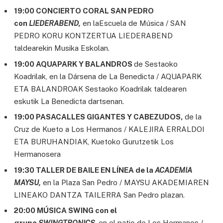
19:00 CONCIERTO CORAL SAN PEDRO
con
LIEDERABEND,
en laEscuela de Música / SAN
PEDRO KORU KONTZERTUA LIEDERABEND
taldearekin Musika Eskolan.
19:00 AQUAPARK Y BALANDROS
de Sestaoko
Koadrilak, en la Dársena de La Benedicta / AQUAPARK
ETA BALANDROAK Sestaoko Koadrilak taldearen
eskutik La Benedicta dartsenan.
19:00 PASACALLES GIGANTES Y CABEZUDOS,
de la
Cruz de Kueto a Los Hermanos / KALEJIRA ERRALDOI
ETA BURUHANDIAK, Kuetoko Gurutzetik Los
Hermanosera
19:30 TALLER DE BAILE EN LÍNEA de la
ACADEMIA
MAYSU,
en la Plaza San Pedro / MAYSU AKADEMIAREN
LINEAKO DANTZA TAILERRA San Pedro plazan.
20:00 MÚSICA SWING con el
grupo
SWINGTRONICS
,
en el patio de Los Hermanos /