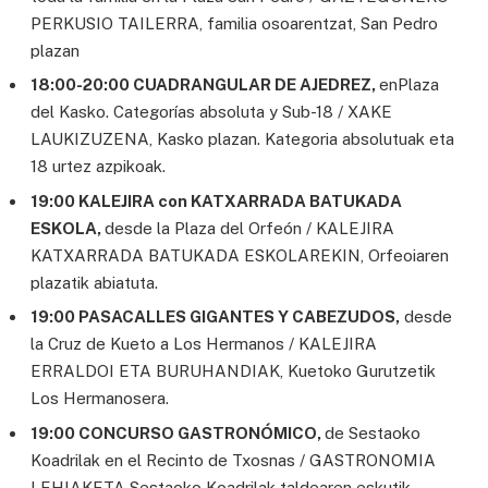
PERKUSIO TAILERRA, familia osoarentzat, San Pedro
plazan
18:00-20:00 CUADRANGULAR DE AJEDREZ,
enPlaza
del Kasko. Categorías absoluta y Sub-18 / XAKE
LAUKIZUZENA, Kasko plazan. Kategoria absolutuak eta
18 urtez azpikoak.
19:00 KALEJIRA con KATXARRADA BATUKADA
ESKOLA,
desde la Plaza del Orfeón / KALEJIRA
KATXARRADA BATUKADA ESKOLAREKIN, Orfeoiaren
plazatik abiatuta.
19:00 PASACALLES GIGANTES Y CABEZUDOS,
desde
la Cruz de Kueto a Los Hermanos / KALEJIRA
ERRALDOI ETA BURUHANDIAK, Kuetoko Gurutzetik
Los Hermanosera.
19:00 CONCURSO GASTRONÓMICO,
de Sestaoko
Koadrilak en el Recinto de Txosnas / GASTRONOMIA
LEHIAKETA Sestaoko Koadrilak taldearen eskutik