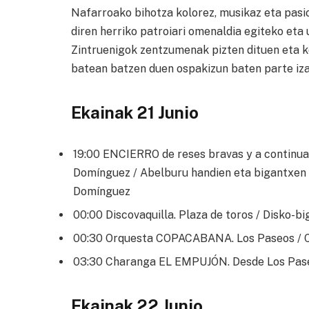
Nafarroako bihotza kolorez, musikaz eta pasio
diren herriko patroiari omenaldia egiteko eta
Zintruenigok zentzumenak pizten dituen eta k
batean batzen duen ospakizun baten parte iza
Ekainak 21 Junio
19:00 ENCIERRO de reses bravas y a continuaci
Domínguez / Abelburu handien eta bigantxen
Domínguez
00:00 Discovaquilla. Plaza de toros / Disko-b
00:30 Orquesta COPACABANA. Los Paseos / 
03:30 Charanga EL EMPUJÓN. Desde Los Pase
Ekainak 22 Junio