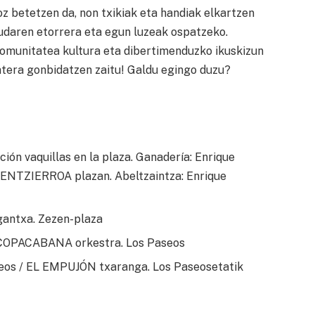
z betetzen da, non txikiak eta handiak elkartzen
 udaren etorrera eta egun luzeak ospatzeko.
omunitatea kultura eta dibertimenduzko ikuskizun
tera gonbidatzen zaitu! Galdu egingo duzu?
ón vaquillas en la plaza. Ganadería: Enrique
 ENTZIERROA plazan. Abeltzaintza: Enrique
igantxa. Zezen-plaza
COPACABANA orkestra. Los Paseos
os / EL EMPUJÓN txaranga. Los Paseosetatik