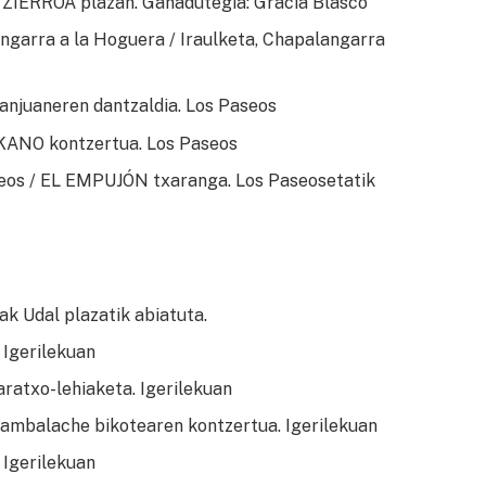
TZIERROA plazan. Ganadutegia: Gracia Blasco
angarra a la Hoguera / Iraulketa, Chapalangarra
Sanjuaneren dantzaldia. Los Paseos
KANO kontzertua. Los Paseos
os / EL EMPUJÓN txaranga. Los Paseosetatik
ak Udal plazatik abiatuta.
 Igerilekuan
aratxo-lehiaketa. Igerilekuan
Cambalache bikotearen kontzertua. Igerilekuan
 Igerilekuan