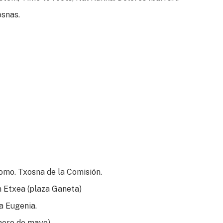
osnas.
Romo. Txosna de la Comisión.
en Etxea (plaza Ganeta)
a Eugenia.
imero de mayo)