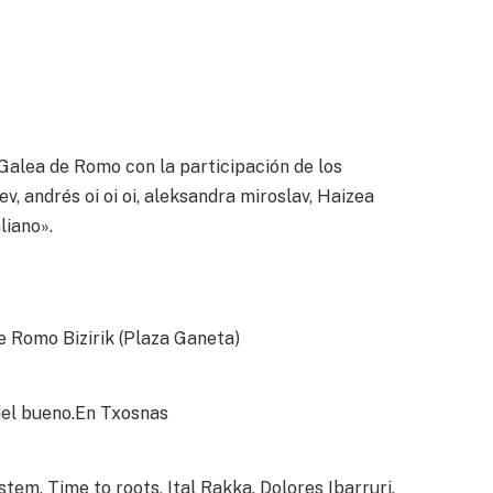
Galea de Romo con la participación de los
v, andrés oi oi oi, aleksandra miroslav, Haizea
liano».
e Romo Bizirik (Plaza Ganeta)
del bueno.En Txosnas
em, Time to roots, Ital Rakka. Dolores Ibarruri.