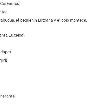
a Cervantes)
ntes)
trabudua, el pequeñín Lutxana y el cojo manteca.
Santa Eugenia)
aldapa)
uri)
inerante.