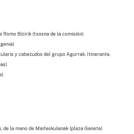
e Romo Bizirik (txosna de la comisión)
ugenia)
stularis y cabezudos del grupo Agurrak. Itinerante.
nas)
a)
s, de la mano de Maiteskulanak (plaza Ganeta)