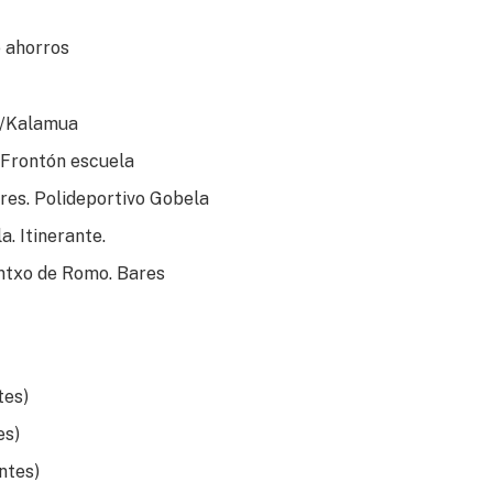
e ahorros
C/Kalamua
 Frontón escuela
res. Polideportivo Gobela
. Itinerante.
intxo de Romo. Bares
tes)
es)
ntes)