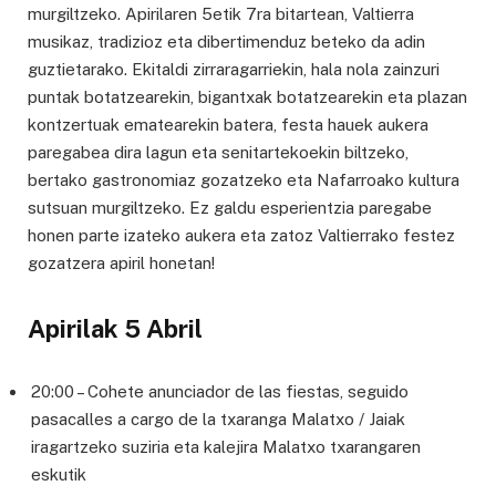
murgiltzeko. Apirilaren 5etik 7ra bitartean, Valtierra
musikaz, tradizioz eta dibertimenduz beteko da adin
guztietarako. Ekitaldi zirraragarriekin, hala nola zainzuri
puntak botatzearekin, bigantxak botatzearekin eta plazan
kontzertuak ematearekin batera, festa hauek aukera
paregabea dira lagun eta senitartekoekin biltzeko,
bertako gastronomiaz gozatzeko eta Nafarroako kultura
sutsuan murgiltzeko. Ez galdu esperientzia paregabe
honen parte izateko aukera eta zatoz Valtierrako festez
gozatzera apiril honetan!
Apirilak 5 Abril
20:00 – Cohete anunciador de las fiestas, seguido
pasacalles a cargo de la txaranga Malatxo / Jaiak
iragartzeko suziria eta kalejira Malatxo txarangaren
eskutik