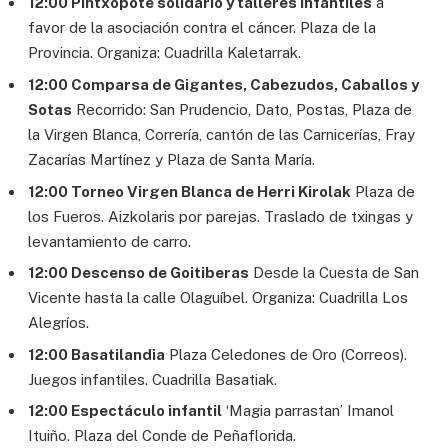
12:00 Pintxopote solidario y talleres infantiles
a
favor de la asociación contra el cáncer. Plaza de la
Provincia. Organiza: Cuadrilla Kaletarrak.
12:00 Comparsa de Gigantes, Cabezudos, Caballos y
Sotas
Recorrido: San Prudencio, Dato, Postas, Plaza de
la Virgen Blanca, Correría, cantón de las Carnicerías, Fray
Zacarías Martínez y Plaza de Santa María.
12:00 Torneo Virgen Blanca de Herri Kirolak
Plaza de
los Fueros. Aizkolaris por parejas. Traslado de txingas y
levantamiento de carro.
12:00 Descenso de Goitiberas
Desde la Cuesta de San
Vicente hasta la calle Olaguíbel. Organiza: Cuadrilla Los
Alegríos.
12:00 Basatilandia
Plaza Celedones de Oro (Correos).
Juegos infantiles. Cuadrilla Basatiak.
12:00 Espectáculo infantil
‘Magia parrastan’ Imanol
Ituiño. Plaza del Conde de Peñaflorida.