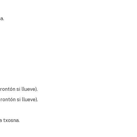
a.
rontón si llueve).
rontón si llueve).
a txosna.