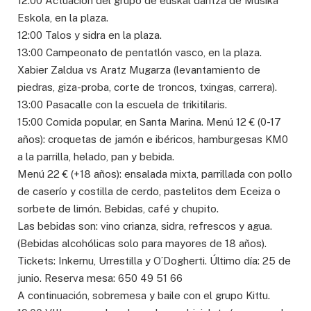
12:00 Actuación del grupo de euskal dantza de Musika
Eskola, en la plaza.
12:00 Talos y sidra en la plaza.
13:00 Campeonato de pentatlón vasco, en la plaza.
Xabier Zaldua vs Aratz Mugarza (levantamiento de
piedras, giza-proba, corte de troncos, txingas, carrera).
13:00 Pasacalle con la escuela de trikitilaris.
15:00 Comida popular, en Santa Marina. Menú 12 € (0-17
años): croquetas de jamón e ibéricos, hamburgesas KM0
a la parrilla, helado, pan y bebida.
Menú 22 € (+18 años): ensalada mixta, parrillada con pollo
de caserío y costilla de cerdo, pastelitos dem Eceiza o
sorbete de limón. Bebidas, café y chupito.
Las bebidas son: vino crianza, sidra, refrescos y agua.
(Bebidas alcohólicas solo para mayores de 18 años).
Tickets: Inkernu, Urrestilla y O´Dogherti. Último día: 25 de
junio. Reserva mesa: 650 49 51 66
A continuación, sobremesa y baile con el grupo Kittu.