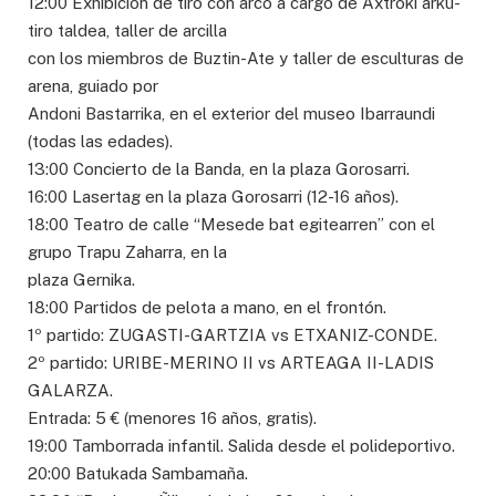
12:00 Exhibición de tiro con arco a cargo de Axtroki arku-
tiro taldea, taller de arcilla
con los miembros de Buztin-Ate y taller de esculturas de
arena, guiado por
Andoni Bastarrika, en el exterior del museo Ibarraundi
(todas las edades).
13:00 Concierto de la Banda, en la plaza Gorosarri.
16:00 Lasertag en la plaza Gorosarri (12-16 años).
18:00 Teatro de calle “Mesede bat egitearren” con el
grupo Trapu Zaharra, en la
plaza Gernika.
18:00 Partidos de pelota a mano, en el frontón.
1º partido: ZUGASTI-GARTZIA vs ETXANIZ-CONDE.
2º partido: URIBE-MERINO II vs ARTEAGA II-LADIS
GALARZA.
Entrada: 5 € (menores 16 años, gratis).
19:00 Tamborrada infantil. Salida desde el polideportivo.
20:00 Batukada Sambamaña.