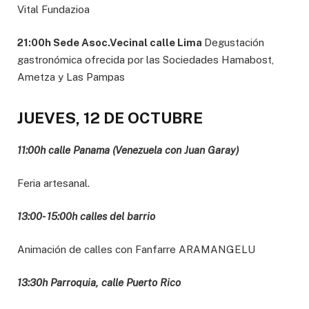
Vital Fundazioa
2
1
:
00
h S
e
d
e
As
o
c
.
V
e
c
inal
c
a
ll
e
L
i
m
a
Degustación
gastronómica ofrecida por las Sociedades Hamabost,
Ametza y Las Pampas
JUEVES, 12 DE OCTUBRE
11:00h calle Panama (Venezuela con Juan Garay)
Feria artesanal.
13:00- 15:00h calles del barri
o
Animación de calles con Fanfarre ARAMANGELU
13:30h Parroquia, calle Puerto Rico