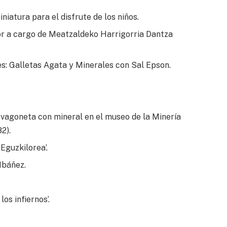
niatura para el disfrute de los niños.
nor a cargo de Meatzaldeko Harrigorria Dantza
les: Galletas Agata y Minerales con Sal Epson.
vagoneta con mineral en el museo de la Minería
2).
Eguzkilorea’.
Ibáñez.
os infiernos’.