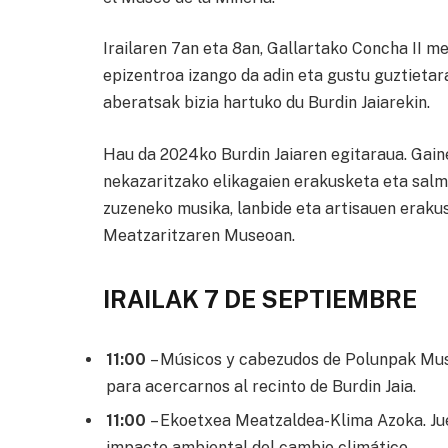
Irailaren 7an eta 8an, Gallartako Concha II 
epizentroa izango da adin eta gustu guztietara
aberatsak bizia hartuko du Burdin Jaiarekin.
Hau da 2024ko Burdin Jaiaren egitaraua. Gain
nekazaritzako elikagaien erakusketa eta salm
zuzeneko musika, lanbide eta artisauen erakus
Meatzaritzaren Museoan.
IRAILAK 7 DE SEPTIEMBRE
11:00
– Músicos y cabezudos de Polunpak Musi
para acercarnos al recinto de Burdin Jaia.
11:00
– Ekoetxea Meatzaldea-Klima Azoka. Jue
impacto ambiental del cambio climático.