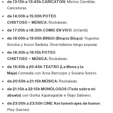
de 13:15h a 13:45h CARICATÓN:
Mintxo Cemillán.
Caricaturas
de 14:00h a 15:00h POTEO
CHISTOSO
+
MÚSICA:
Rockalean.
de 17:00h a 18:30h COMIC EN VIVO
: (Infantil)
de 18:00h a 19:00h BINGO (Bingoz Bingo)
: Yogurina
Boroba y Aurori Badiola. Divertidísimo bingo popular.
de 18:30h a 19:15h POTEO
CHISTOSO
+
MÚSICA:
Rockalean
.
de 19:30h a 20:45h TEATRO (La Mona y la
Maja)
Comedia con Aroa Berrozpe y Susana Soleto.
de 20:50h a 21:15h MÚSICA:
Rockalean.
de 21:15h a 22:15h MONÓLOGOS (Todo sobre mi
abuela)
con Gorka Aguinagalde e Íñigo Salinero.
de 23:00h a 23:50h CINE: Kortometrajes de humor
:
Play Gasteiz.