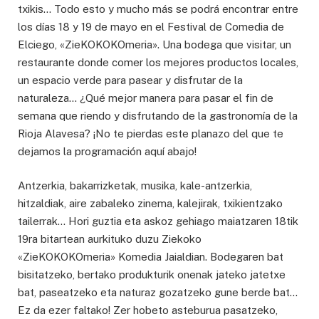
txikis… Todo esto y mucho más se podrá encontrar entre
los días 18 y 19 de mayo en el Festival de Comedia de
Elciego, «ZieKOKOKOmeria». Una bodega que visitar, un
restaurante donde comer los mejores productos locales,
un espacio verde para pasear y disfrutar de la
naturaleza… ¿Qué mejor manera para pasar el fin de
semana que riendo y disfrutando de la gastronomía de la
Rioja Alavesa? ¡No te pierdas este planazo del que te
dejamos la programación aquí abajo!
Antzerkia, bakarrizketak, musika, kale-antzerkia,
hitzaldiak, aire zabaleko zinema, kalejirak, txikientzako
tailerrak… Hori guztia eta askoz gehiago maiatzaren 18tik
19ra bitartean aurkituko duzu Ziekoko
«ZieKOKOKOmeria» Komedia Jaialdian. Bodegaren bat
bisitatzeko, bertako produkturik onenak jateko jatetxe
bat, paseatzeko eta naturaz gozatzeko gune berde bat…
Ez da ezer faltako! Zer hobeto asteburua pasatzeko,