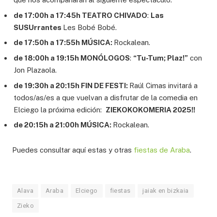
de 17:00h a 17:45h TEATRO CHIVADO
:
Las
SUSUrrantes
Les Bobé Bobé.
de 17:50h a 17:55h MÚSICA:
Rockalean.
de 18:00h a 19:15h MONÓLOGOS
:
“Tu-Tum; Plaz!”
con
Jon Plazaola.
de 19:30h a 20:15h FIN DE FESTI:
Raúl Cimas invitará a
todos/as/es a que vuelvan a disfrutar de la comedia en
Elciego la próxima edición:
ZIEKOKOKOMERIA 2025!!
de 20:15h a 21:00h MÚSICA:
Rockalean.
Puedes consultar aquí estas y otras
fiestas de Araba
.
Alava
Araba
Elciego
fiestas
jaiak en bizkaia
Zieko