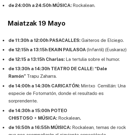
de 24:00h a 24:50h MÚSICA:
Rockalean.
Maiatzak 19 Mayo
de 11:30h a 12:00h PASACALLES:
Gaiteros de Elciego.
de 12:15h a 13:15h EKAIN PAILASOA
(Infantil) (Euskaraz)
de 12:15 a 13:15h Charlas:
La tertulia sobre el humor.
de 13:30h a 14:30h TEATRO DE CALLE: “Dale
Ramón”
Trapu Zaharra.
de 14:00h a 14:30h CARICATÓN:
Mintxo Cemillán: Una
especie de Fotomatón, donde el resultado es
sorprendente.
de 14:30h a 15:00h POTEO
CHISTOSO
+
MÚSICA:
Rockalean
.
de 16:50h a 16:55h MÚISICA:
Rockalean, temas de rock
que nos acompañarán al siguiente espectáculo.